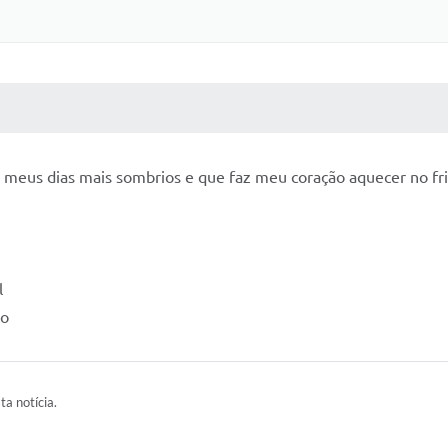
 MÍDIAS
RECEBA NOTÍCIAS
os meus dias mais sombrios e que faz meu coração aquecer no fr
l
to
ta notícia.