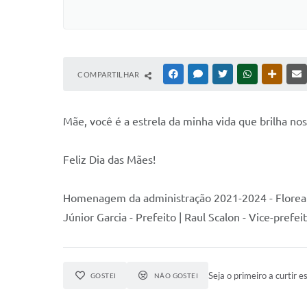
COMPARTILHAR
FACEBOOK
MESSENGER
TWITTER
WHATSAPP
OUTRAS
M
ãe, você é a estrela da minha vida que brilha n
Feliz Dia das Mães!
Homenagem da administração 2021-2024 - Florea
Júnior Garcia - Prefeito | Raul Scalon - Vice-prefei
Seja o primeiro a curtir es
GOSTEI
NÃO GOSTEI