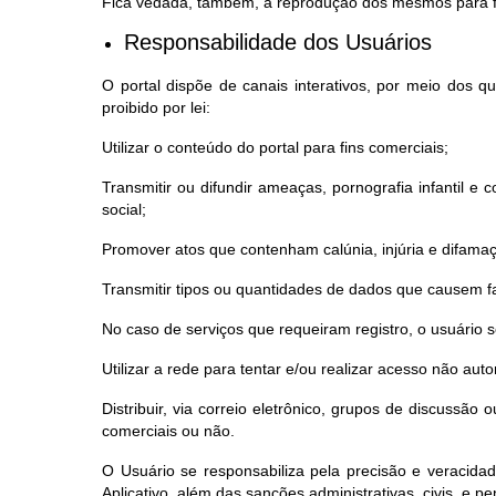
Fica vedada, também, a reprodução dos mesmos para fi
Responsabilidade dos Usuários
O portal dispõe de canais interativos, por meio dos 
proibido por lei:
Utilizar o conteúdo do portal para fins comerciais;
Transmitir ou difundir ameaças, pornografia infantil e co
social;
Promover atos que contenham calúnia, injúria e difama
Transmitir tipos ou quantidades de dados que causem fa
No caso de serviços que requeiram registro, o usuário
Utilizar a rede para tentar e/ou realizar acesso não au
Distribuir, via correio eletrônico, grupos de discussã
comerciais ou não.
O Usuário se responsabiliza pela precisão e veracida
Aplicativo, além das sanções administrativas, civis, e pen