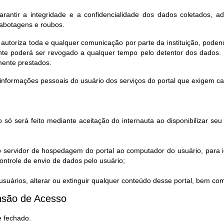
rantir a integridade e a confidencialidade dos dados coletados, a
sabotagens e roubos.
 autoriza toda e qualquer comunicação por parte da instituição, pod
te poderá ser revogado a qualquer tempo pelo detentor dos dados. 
mente prestados.
informações pessoais do usuário dos serviços do portal que exigem c
 só será feito mediante aceitação do internauta ao disponibilizar s
o servidor de hospedagem do portal ao computador do usuário, para i
ntrole de envio de dados pelo usuário;
uários, alterar ou extinguir qualquer conteúdo desse portal, bem co
são de Acesso​
e fechado.