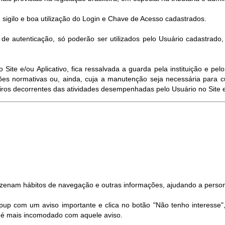
 sigilo e boa utilização do Login e Chave de Acesso cadastrados.
e autenticação, só poderão ser utilizados pelo Usuário cadastrado
ite e/ou Aplicativo, fica ressalvada a guarda pela instituição e p
es normativas ou, ainda, cuja a manutenção seja necessária para c
eiros decorrentes das atividades desempenhadas pelo Usuário no Site e/
azenam hábitos de navegação e outras informações, ajudando a person
pup com um aviso importante e clica no botão "Não tenho interesse"
ão é mais incomodado com aquele aviso.