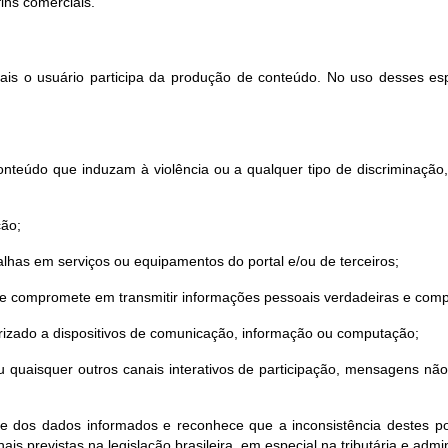
ns comerciais.
quais o usuário participa da produção de conteúdo. No uso desses es
nteúdo que induzam à violência ou a qualquer tipo de discriminação, sej
ção;
lhas em serviços ou equipamentos do portal e/ou de terceiros;
 se compromete em transmitir informações pessoais verdadeiras e comp
torizado a dispositivos de comunicação, informação ou computação;
o ou quaisquer outros canais interativos de participação, mensagens n
de dos dados informados e reconhece que a inconsistência destes pod
ais previstas na legislação brasileira, em especial na tributária e admin