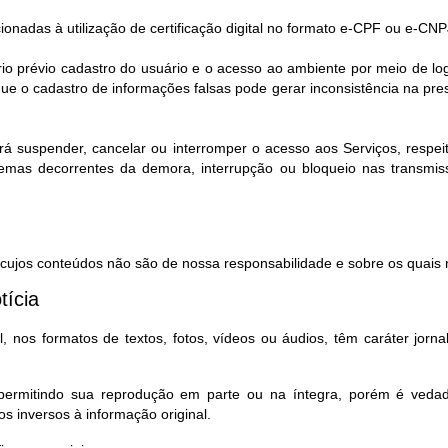
cionadas à utilização de certificação digital no formato e-CPF ou e-CNP
rio prévio cadastro do usuário e o acesso ao ambiente por meio de l
e o cadastro de informações falsas pode gerar inconsistência na pr
rá suspender, cancelar ou interromper o acesso aos Serviços, respeita
lemas decorrentes da demora, interrupção ou bloqueio nas transmi
, cujos conteúdos não são de nossa responsabilidade e sobre os quais n
tícia
 nos formatos de textos, fotos, vídeos ou áudios, têm caráter jorna
, permitindo sua reprodução em parte ou na íntegra, porém é ved
s inversos à informação original.