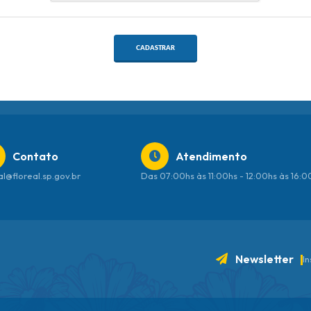
CADASTRAR
Contato
Atendimento
al@floreal.sp.gov.br
Das 07:00hs às 11:00hs - 12:00hs às 16:
Newsletter
I