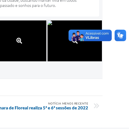
co da cidade, buscando manter viva em todos
 passado e sonhos para o futuro.
NOTÍCIA MENOS RECENTE
ara de Floreal realiza 5ª e 6ª sessões de 2022