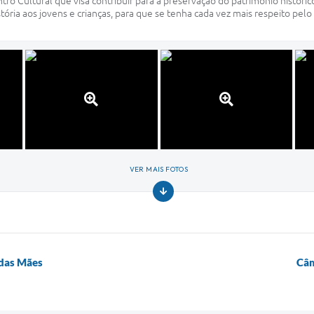
ro Cultural que visa contribuir para a preservação do patrimônio históri
tória aos jovens e crianças, para que se tenha cada vez mais respeito pelo
VER MAIS FOTOS
 das Mães
Câm