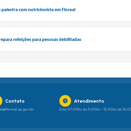
 palestra com nutricionista em Floreal
prepara refeições para pessoas debilitadas
Contato
Atendimento
al@floreal.sp.gov.br
Das 07:00hs às 11:00hs - 12:00hs às 16: