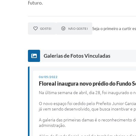
futuro.
Seja o primeiro a curtir es
GOSTEI
NÃO GOSTEI
Galerias de Fotos Vinculadas
06/05/2022
Floreal inaugura novo prédio do Fundo S
N
a última semana de abril, dia 28, foi inaugurado o
O novo espaço foi cedido pelo Prefeito Junior Garci
já vem sendo desenvolvido, que busca incentivar e pr
A galeria das primeiras damas é o reconhecimento do
administração.