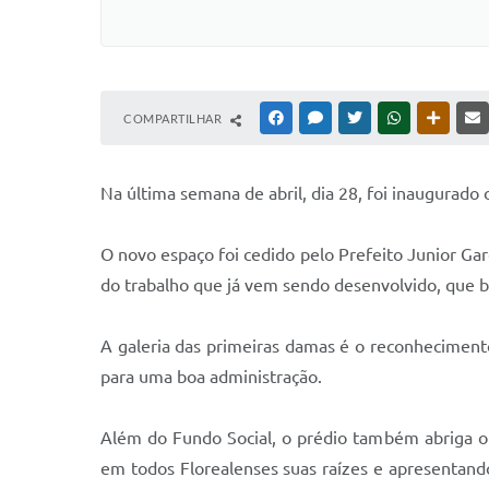
COMPARTILHAR
FACEBOOK
MESSENGER
TWITTER
WHATSAPP
OUTRAS
N
a última semana de abril, dia 28, foi inaugurado
O novo espaço foi cedido pelo Prefeito Junior Gar
do trabalho que já vem sendo desenvolvido, que bus
A galeria das primeiras damas é o reconhecimento
para uma boa administração.
Além do Fundo Social, o prédio também abriga o C
em todos Florealenses suas raízes e apresentando