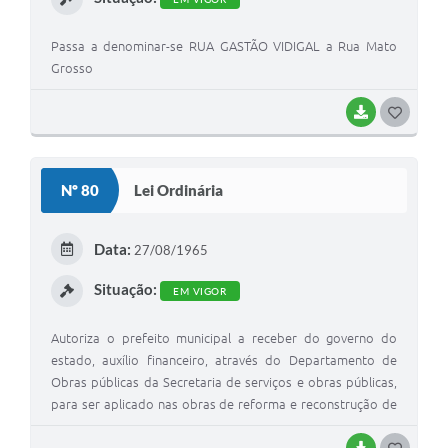
Passa a denominar-se RUA GASTÃO VIDIGAL a Rua Mato
Grosso
BAIXAR
G
O
S
Nº 80
Lei Ordinária
T
E
Data:
27/08/1965
I
Situação:
EM VIGOR
Autoriza o prefeito municipal a receber do governo do
estado, auxílio financeiro, através do Departamento de
Obras públicas da Secretaria de serviços e obras públicas,
para ser aplicado nas obras de reforma e reconstrução de
ponte deste município
BAIXAR
G