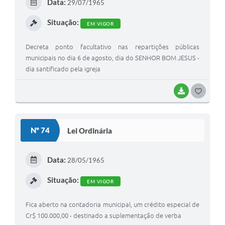
Data:
29/07/1965
I
Situação:
EM VIGOR
Decreta ponto facultativo nas repartições públicas
municipais no dia 6 de agosto, dia do SENHOR BOM JESUS -
dia santificado pela igreja
BAIXAR
G
O
S
Nº 74
Lei Ordinária
T
E
Data:
28/05/1965
I
Situação:
EM VIGOR
Fica aberto na contadoria municipal, um crédito especial de
Cr$ 100.000,00 - destinado a suplementação de verba