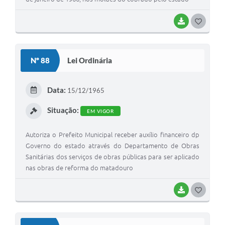
BAIXAR
G
O
S
Nº 88
Lei Ordinária
T
E
Data:
15/12/1965
I
Situação:
EM VIGOR
Autoriza o Prefeito Municipal receber auxílio financeiro dp
Governo do estado através do Departamento de Obras
Sanitárias dos serviços de obras públicas para ser aplicado
nas obras de reforma do matadouro
BAIXAR
G
O
S