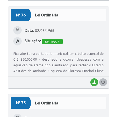
O
S
Nº 76
Lei Ordinária
T
E
Data:
02/08/1965
I
Situação:
EM VIGOR
Fica aberto na contadoria municipal, um crédito especial de
Cr$ 350.000,00 - destinado a ocorrer despesas com a
aquisição de arame tipo alambrado, para fechar o Estádio
Aristides de Andrade Junqueira do Floresta Futebol Clube
desta cidade
BAIXAR
G
O
S
Nº 75
Lei Ordinária
T
E