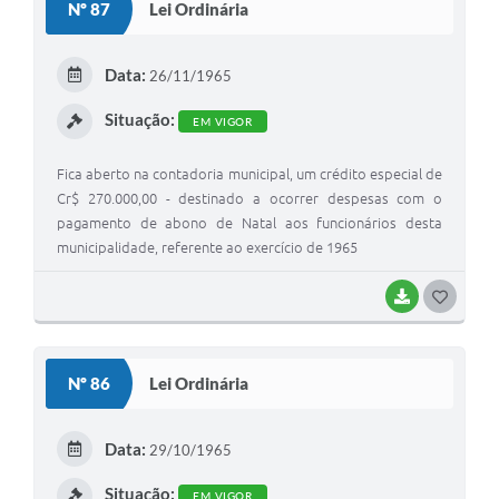
Nº 87
Lei Ordinária
T
E
Data:
26/11/1965
I
Situação:
EM VIGOR
Fica aberto na contadoria municipal, um crédito especial de
Cr$ 270.000,00 - destinado a ocorrer despesas com o
pagamento de abono de Natal aos funcionários desta
municipalidade, referente ao exercício de 1965
BAIXAR
G
O
S
Nº 86
Lei Ordinária
T
E
Data:
29/10/1965
I
Situação:
EM VIGOR