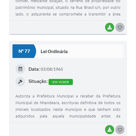
convier, mediante doação, o terreno de propriedade do
patrimônio municipal, situado na Rua Brasil s/n, por outro
lado, o adquirente se compromete a transmitir a área
doada ao Governo do Estado para posterior construção da
Cadeia pública
BAIXAR
G
O
S
Nº 77
Lei Ordinária
T
E
Data:
03/08/1965
I
Situação:
EM VIGOR
Autoriza a Prefeitura Municipal a receber da Prefeitura
Municipal de Nhandeara, escrituras definitiva de todos os
imóveis localizados neste município e que tenham sido
adquiridos pela aquela municipalidade antes da
emancipação administrativa de Floreal
BAIXAR
G