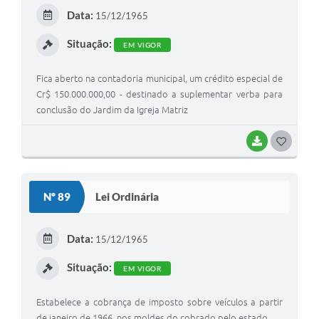
Data:
15/12/1965
Situação:
EM VIGOR
Fica aberto na contadoria municipal, um crédito especial de
Cr$ 150.000.000,00 - destinado a suplementar verba para
conclusão do Jardim da Igreja Matriz
BAIXAR
G
O
S
Nº 89
Lei Ordinária
T
E
Data:
15/12/1965
I
Situação:
EM VIGOR
Estabelece a cobrança de imposto sobre veículos a partir
de janeiro de 1966, nos moldes do cobrado pelo estado