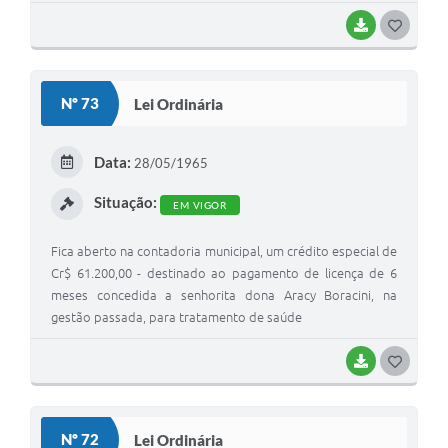
BAIXAR
G
O
S
Nº 73
Lei Ordinária
T
E
Data:
28/05/1965
I
Situação:
EM VIGOR
Fica aberto na contadoria municipal, um crédito especial de
Cr$ 61.200,00 - destinado ao pagamento de licença de 6
meses concedida a senhorita dona Aracy Boracini, na
gestão passada, para tratamento de saúde
BAIXAR
G
O
S
Nº 72
Lei Ordinária