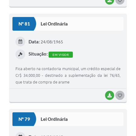
O
S
Nº 81
Lei Ordinária
T
E
Data:
24/08/1965
I
Situação:
EM VIGOR
Fica aberto na contadoria municipal, um crédito especial de
Cr$ 34.000,00 - destinado a suplementação da lei 76/65,
que trata de compra de arame
BAIXAR
G
O
S
Nº 79
Lei Ordinária
T
E