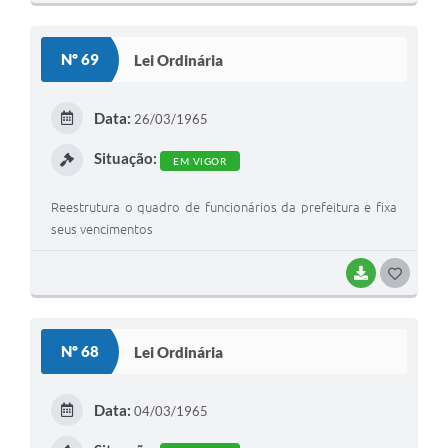
O
S
Nº 69
Lei Ordinária
T
E
Data:
26/03/1965
I
Situação:
EM VIGOR
Reestrutura o quadro de funcionários da prefeitura e fixa
seus vencimentos
BAIXAR
G
O
S
Nº 68
Lei Ordinária
T
E
Data:
04/03/1965
I