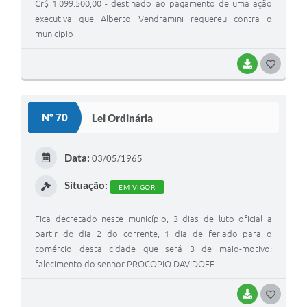
Cr$ 1.099.500,00 - destinado ao pagamento de uma ação
executiva que Alberto Vendramini requereu contra o
município
BAIXAR
G
O
S
Nº 70
Lei Ordinária
T
E
Data:
03/05/1965
I
Situação:
EM VIGOR
Fica decretado neste município, 3 dias de luto oficial a
partir do dia 2 do corrente, 1 dia de feriado para o
comércio desta cidade que será 3 de maio-motivo:
falecimento do senhor PROCOPIO DAVIDOFF
BAIXAR
G