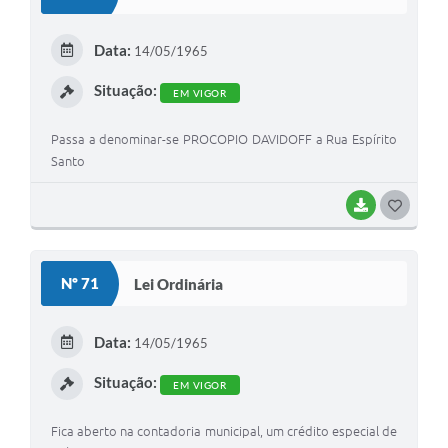
T
E
Data:
14/05/1965
I
Situação:
EM VIGOR
Passa a denominar-se PROCOPIO DAVIDOFF a Rua Espírito
Santo
BAIXAR
G
O
S
Nº 71
Lei Ordinária
T
E
Data:
14/05/1965
I
Situação:
EM VIGOR
Fica aberto na contadoria municipal, um crédito especial de