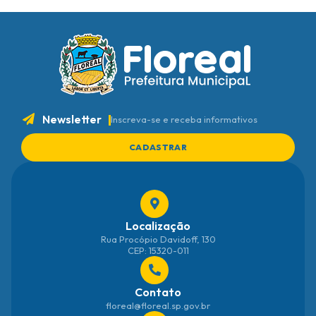
S
T
E
I
Newsletter
Inscreva-se e receba informativos
CADASTRAR
Localização
Rua Procópio Davidoff, 130
CEP: 15320-011
Contato
floreal@floreal.sp.gov.br