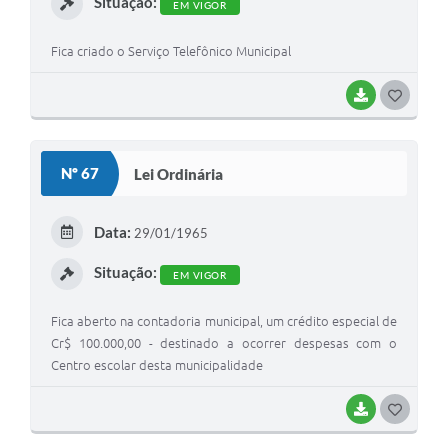
Situação:
EM VIGOR
Fica criado o Serviço Telefônico Municipal
BAIXAR
G
O
S
Nº 67
Lei Ordinária
T
E
Data:
29/01/1965
I
Situação:
EM VIGOR
Fica aberto na contadoria municipal, um crédito especial de
Cr$ 100.000,00 - destinado a ocorrer despesas com o
Centro escolar desta municipalidade
BAIXAR
G
O