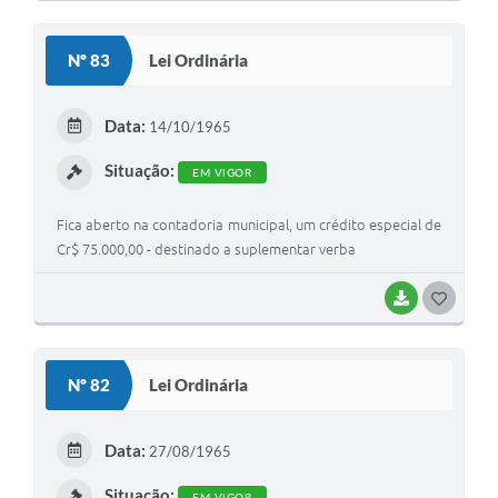
O
S
Nº 83
Lei Ordinária
T
E
Data:
14/10/1965
I
Situação:
EM VIGOR
Fica aberto na contadoria municipal, um crédito especial de
Cr$ 75.000,00 - destinado a suplementar verba
BAIXAR
G
O
S
Nº 82
Lei Ordinária
T
E
Data:
27/08/1965
I
Situação:
EM VIGOR