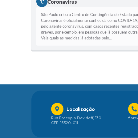
Coronavírus
São Paulo criou o Centro de Contingência do Estado p
Coronavírus é oficialmente conhecida como COVID-19, s
pelo agente coronavírus, com casos recentes registrad
graves, por exemplo, em pessoas que já possuem outras
Veja quais as medidas já adotadas pelo...
Localização
Rua Procópio Davidoff, 130
flore
CEP: 15320-011