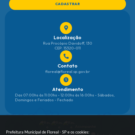
CADASTRAR
Localização
Rua Procópio Davidoff, 130
CEP: 15320-011
Contato
floreal@floreal.sp.gov.br
Atendimento
Das 07:00hs às 11:00hs - 12:00hs às 16:00hs - Sábados,
Domingos e Feriados - Fechado
Acompanhe
Prefeitura Municipal de Floreal - SP e os cookies:
Portal atualizado em:
05/08/2026 14:58
Dados Abertos