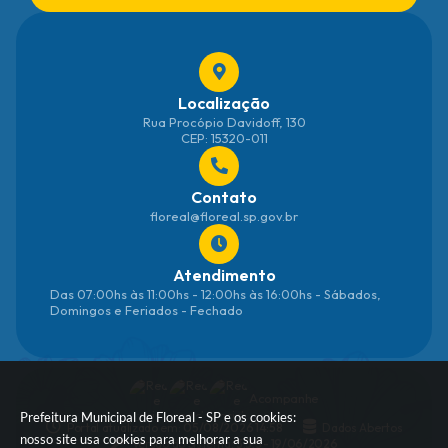
Localização
Rua Procópio Davidoff, 130
CEP: 15320-011
Contato
floreal@floreal.sp.gov.br
Atendimento
Das 07:00hs às 11:00hs - 12:00hs às 16:00hs - Sábados,
Domingos e Feriados - Fechado
Acompanhe
Prefeitura Municipal de Floreal - SP e os cookies:
Portal atualizado em:
05/08/2026 14:58
Dados Abertos
nosso site usa cookies para melhorar a sua
Versão do Sistema:
3.5.3 - 19/06/2026