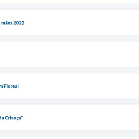
as mães 2022
m Floreal
da Criança”