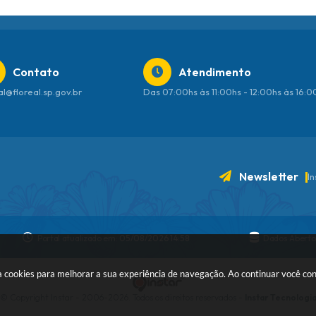
Contato
Atendimento
al@floreal.sp.gov.br
Das 07:00hs às 11:00hs - 12:00hs às 16:
Newsletter
I
Portal atualizado em:
05/08/2026 14:58
Dados Aberto
 usa cookies para melhorar a sua experiência de navegação. Ao continuar você c
© Copyright Instar - 2006-2026. Todos os direitos reservados -
Instar Tecnologi