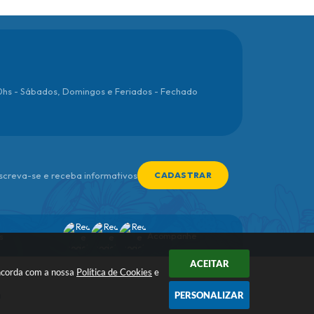
00hs - Sábados, Domingos e Feriados - Fechado
nscreva-se e receba informativos
CADASTRAR
Acompanhe
s
ACEITAR
oncorda com a nossa
Política de Cookies
e
PERSONALIZAR
a