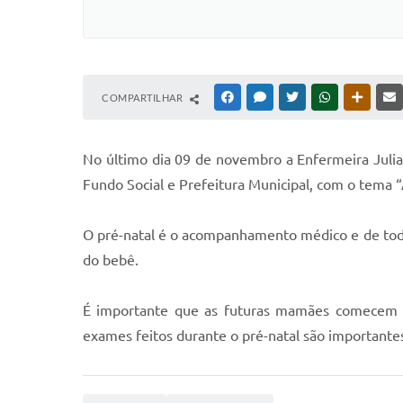
COMPARTILHAR
FACEBOOK
MESSENGER
TWITTER
WHATSAPP
OUTRAS
N
o último dia 09 de novembro a Enfermeira Juli
Fundo Social e Prefeitura Municipal, com o tema “
O pré-natal é o acompanhamento médico e de toda 
do bebê.
É importante que as futuras mamães comecem a 
exames feitos durante o pré-natal são important