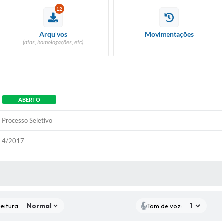
12
Arquivos
Movimentações
(atas, homologações, etc)
ABERTO
Processo Seletivo
4/2017
 MÍDIAS
eitura:
Tom de voz: