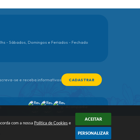
00hs - Sábados, Domingos e Feriados - Fechado
nscreva-se e receba informativos
CADASTRAR
Acompanhe
s
ACEITAR
oncorda com a nossa
Política de Cookies
e
PERSONALIZAR
a