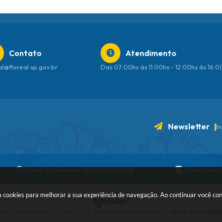
Contato
Atendimento
al@floreal.sp.gov.br
Das 07:00hs às 11:00hs - 12:00hs às 16:
Newsletter
I
Portal atualizado em:
05/08/2026 14:58
Dados Aberto
 usa cookies para melhorar a sua experiência de navegação. Ao continuar você c
© Copyright Instar - 2006-2026. Todos os direitos reservados -
Instar Tecnologi