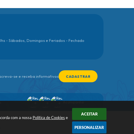
00hs - Sábados, Domingos e Feriados - Fechado
nscreva-se e receba informativos
CADASTRAR
Acompanhe
s
ACEITAR
oncorda com a nossa
Política de Cookies
e
PERSONALIZAR
a