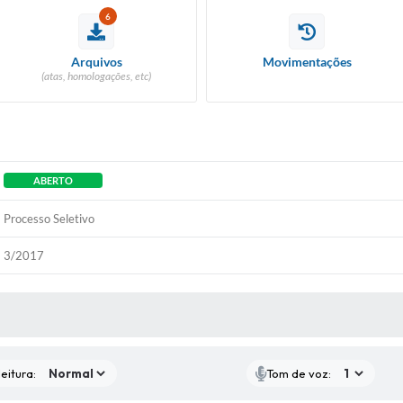
6
Arquivos
Movimentações
(atas, homologações, etc)
ABERTO
Processo Seletivo
3/2017
 MÍDIAS
eitura:
Tom de voz: