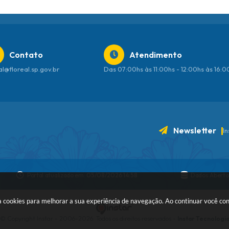
Contato
Atendimento
al@floreal.sp.gov.br
Das 07:00hs às 11:00hs - 12:00hs às 16:
Newsletter
I
Portal atualizado em:
05/08/2026 14:58
Dados Aberto
 usa cookies para melhorar a sua experiência de navegação. Ao continuar você c
© Copyright Instar - 2006-2026. Todos os direitos reservados -
Instar Tecnologi