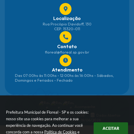
Localização
Rua Procópio Davidoff, 130
CEP: 15320-011
Contato
floreal@floreal.sp.gov.br
Atendimento
Das 07:00hs às 11:00hs - 12:00hs às 16:00hs - Sábados,
Domingos e Feriados - Fechado
Acompanhe
Prefeitura Municipal de Floreal - SP e os cookies:
Portal atualizado em:
05/08/2026 14:58
Dados Abertos
nosso site usa cookies para melhorar a sua
Versão do Sistema:
3.5.3 - 19/06/2026
experiência de navegação. Ao continuar você
ACEITAR
concorda com a nossa
Política de Cookies
e