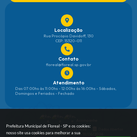
Localização
Rua Procópio Davidoff, 130
CEP: 15320-011
Contato
floreal@floreal.sp.gov.br
Atendimento
Das 07:00hs às 11:00hs - 12:00hs às 16:00hs - Sábados,
Domingos e Feriados - Fechado
Acompanhe
Prefeitura Municipal de Floreal - SP e os cookies:
Portal atualizado em:
05/08/2026 14:58
Dados Abertos
nosso site usa cookies para melhorar a sua
Versão do Sistema:
3.5.3 - 19/06/2026