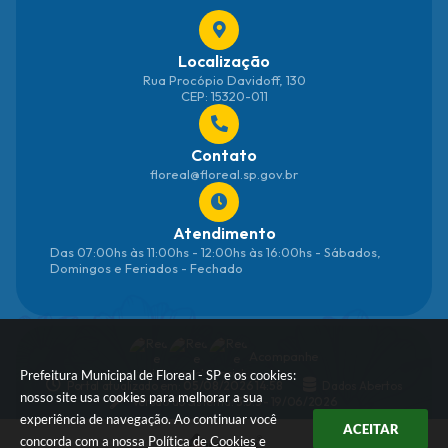
Localização
Rua Procópio Davidoff, 130
CEP: 15320-011
Contato
floreal@floreal.sp.gov.br
Atendimento
Das 07:00hs às 11:00hs - 12:00hs às 16:00hs - Sábados,
Domingos e Feriados - Fechado
Acompanhe
Prefeitura Municipal de Floreal - SP e os cookies:
Portal atualizado em:
05/08/2026 14:58
Dados Abertos
nosso site usa cookies para melhorar a sua
Versão do Sistema:
3.5.3 - 19/06/2026
experiência de navegação. Ao continuar você
ACEITAR
concorda com a nossa
Política de Cookies
e