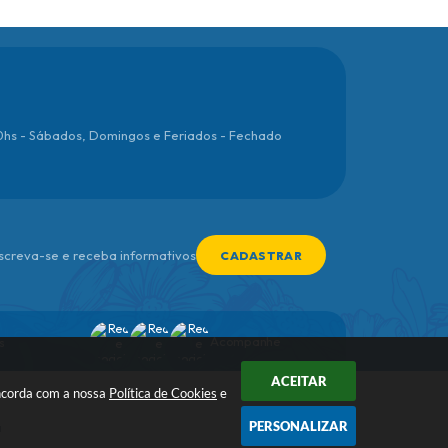
00hs - Sábados, Domingos e Feriados - Fechado
nscreva-se e receba informativos
CADASTRAR
Acompanhe
s
ACEITAR
oncorda com a nossa
Política de Cookies
e
PERSONALIZAR
a