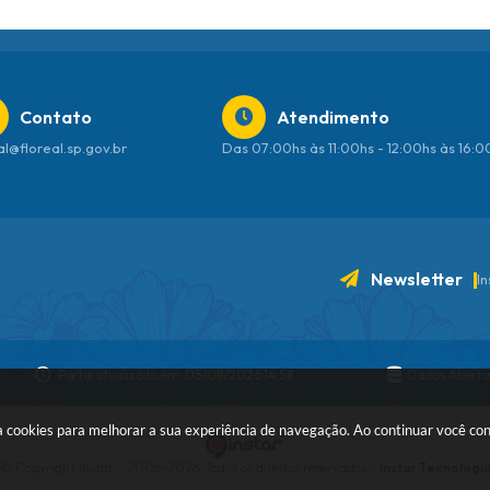
Contato
Atendimento
al@floreal.sp.gov.br
Das 07:00hs às 11:00hs - 12:00hs às 16:
Newsletter
I
Portal atualizado em:
05/08/2026 14:58
Dados Aberto
 usa cookies para melhorar a sua experiência de navegação. Ao continuar você c
© Copyright Instar - 2006-2026. Todos os direitos reservados -
Instar Tecnologi