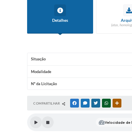
Detalhes
Arqui
(atas, homolog
Situação
Modalidade
Nº da Licitação
COMPARTILHAR
FACEBOOK
MESSENGER
TWITTER
WHATSAPP
OUTRAS
Velocidade de l