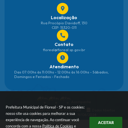
Localização
Rua Procópio Davidoff, 130
CEP: 15320-011
Contato
floreal@floreal.sp.gov.br
Atendimento
Das 07:00hs às 11:00hs - 12:00hs às 16:00hs - Sábados,
Domingos e Feriados - Fechado
Acompanhe
Prefeitura Municipal de Floreal - SP e os cookies:
Portal atualizado em:
05/08/2026 14:58
Dados Abertos
nosso site usa cookies para melhorar a sua
Versão do Sistema:
3.5.3 - 19/06/2026
experiência de navegação. Ao continuar você
ACEITAR
concorda com a nossa
Política de Cookies
e