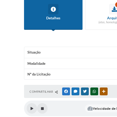
Detalhes
Arqui
(atas, homolog
Situação
Modalidade
Nº da Licitação
COMPARTILHAR
FACEBOOK
MESSENGER
TWITTER
WHATSAPP
OUTRAS
Velocidade de l