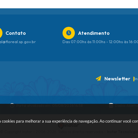
Contato
Atendimento
al@floreal.sp.gov.br
Das 07:00hs às 11:00hs - 12:00hs às 16:
Newsletter
I
Portal atualizado em:
05/08/2026 14:58
Dados Aberto
 usa cookies para melhorar a sua experiência de navegação. Ao continuar você c
© Copyright Instar - 2006-2026. Todos os direitos reservados -
Instar Tecnologi