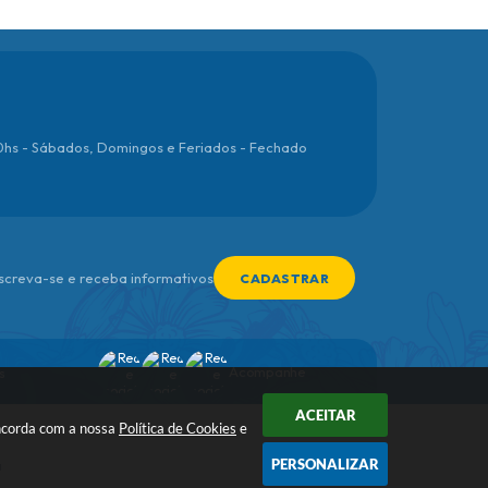
00hs - Sábados, Domingos e Feriados - Fechado
nscreva-se e receba informativos
CADASTRAR
Acompanhe
s
ACEITAR
oncorda com a nossa
Política de Cookies
e
PERSONALIZAR
a