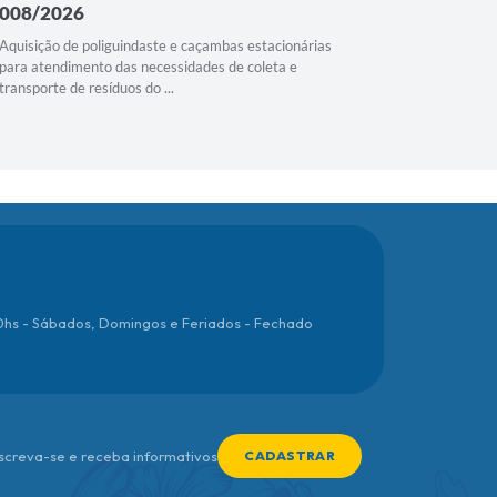
008/2026
Presenc
Aquisição de poliguindaste e caçambas estacionárias
Registro d
para atendimento das necessidades de coleta e
ração para
transporte de resíduos do ...
1.900 de 29
00hs - Sábados, Domingos e Feriados - Fechado
nscreva-se e receba informativos
CADASTRAR