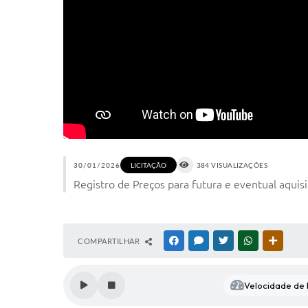
30/01/2026
384 VISUALIZAÇÕES
LICITAÇÃO
Registro de Preços para futura e eventual aquis
COMPARTILHAR
FACEBOOK
MESSENGER
TWITTER
WHATSAPP
OUTRAS
Velocidade de l