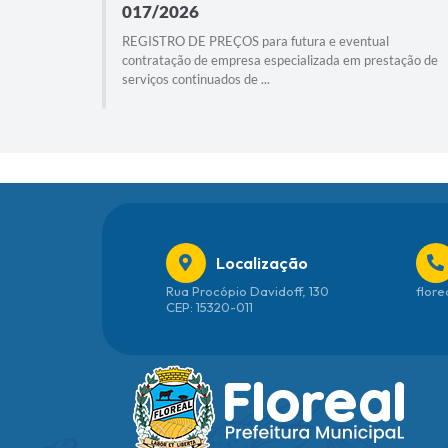
017/2026
l
REGISTRO DE PREÇOS para futura e eventual
stação de
contratação de empresa especializada em prestação de
serviços continuados de ...
Localização
Rua Procópio Davidoff, 130
flore
CEP: 15320-011