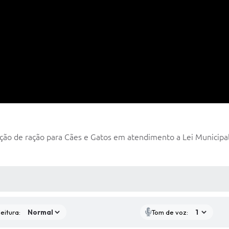
ição de ração para Cães e Gatos em atendimento a Lei Municipal 
 MÍDIAS
eitura:
Tom de voz: