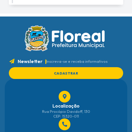
Newsletter
Inscreva-se e receba informativos
CADASTRAR
Localização
Rua Procópio Davidoff, 130
CEP: 15320-011