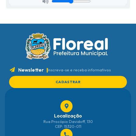
Newsletter
Inscreva-se e receba informativos
CADASTRAR
Localização
Rua Procópio Davidoff, 130
CEP: 15320-011