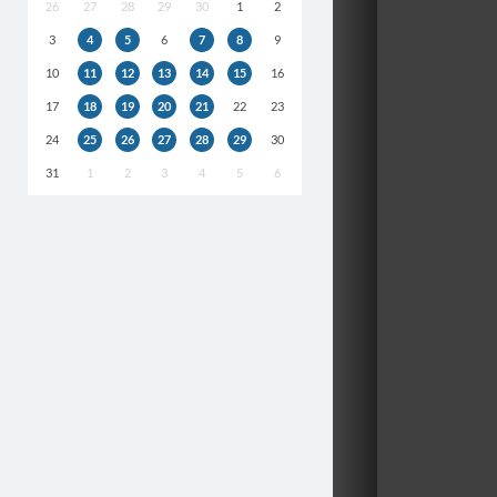
26
27
28
29
30
1
2
3
4
5
6
7
8
9
10
11
12
13
14
15
16
17
18
19
20
21
22
23
24
25
26
27
28
29
30
31
1
2
3
4
5
6