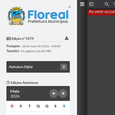
T
F
o
i
An error occur
g
n
g
d
l
e
S
i
d
Edição nº 1074
e
b
Postagem:
28 de maio de 2026 - 06h00
a
r
Tamanho:
14 páginas (16,60 MB)
Assinatura Digital
Edições Anteriores
Maio
2026
D
S
T
Q
Q
S
S