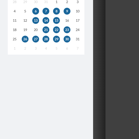
28
29
30
31
1
2
3
4
5
6
7
8
9
10
11
12
13
14
15
16
17
18
19
20
21
22
23
24
25
26
27
28
29
30
31
1
2
3
4
5
6
7