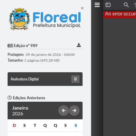
T
F
o
i
An error occur
g
n
g
d
l
e
S
i
d
Edição nº 989
e
b
Postagem:
09 de janeiro de 2026 - 06h00
a
r
Tamanho:
2 páginas (695,28 KB)
Assinatura Digital
Edições Anteriores
Janeiro
2026
D
S
T
Q
Q
S
S