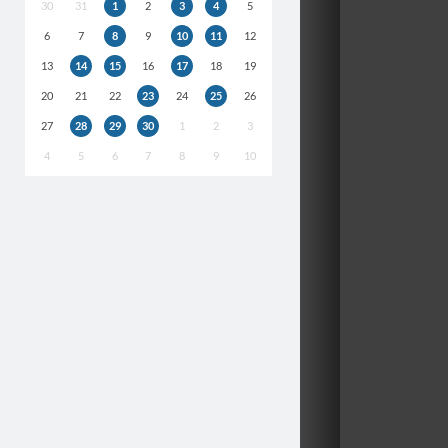
30
31
1
2
3
4
5
6
7
8
9
10
11
12
13
14
15
16
17
18
19
20
21
22
23
24
25
26
27
28
29
30
1
2
3
4
5
6
7
8
9
10