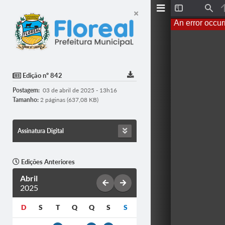
T
F
o
i
An error occur
g
n
g
d
l
e
S
i
d
Edição nº 842
e
b
Postagem:
03 de abril de 2025 - 13h16
a
r
Tamanho:
2 páginas (637,08 KB)
Assinatura Digital
Edições Anteriores
Abril
2025
D
S
T
Q
Q
S
S