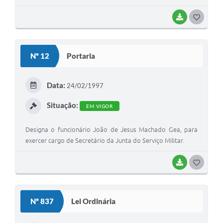
BAIXAR
G
O
S
Nº 12
Portaria
T
E
Data:
24/02/1997
I
Situação:
EM VIGOR
Designa o funcionário João de Jesus Machado Gea, para
exercer cargo de Secretário da Junta do Serviço Militar.
BAIXAR
G
O
S
Nº 837
Lei Ordinária
T