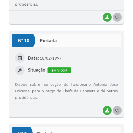
providências.
BAIXAR
G
O
S
Nº 10
Portaria
T
E
Data:
18/02/1997
I
Situação:
EM VIGOR
Dispõe sobre nomeação do funcionário Antonio José
Dócusse, para o cargo de Chefe de Gabinete e dá outras
providências.
BAIXAR
G
O
S