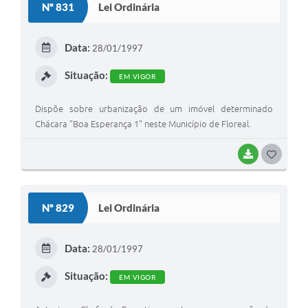
Nº 831
Lei Ordinária
T
E
Data:
28/01/1997
I
Situação:
EM VIGOR
Dispõe sobre urbanização de um imóvel determinado
Chácara "Boa Esperança 1" neste Município de Floreal.
BAIXAR
G
O
S
Nº 829
Lei Ordinária
T
E
Data:
28/01/1997
I
Situação:
EM VIGOR