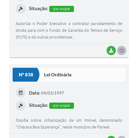
I
Situação:
EM VIGOR
Autoriza o Poder Executivo a contratar parcelamento de
dívida para com o Fundo de Garantia do Tempo de Serviço
(FGTS) e dá outras providências.
BAIXAR
G
O
S
Nº 838
Lei Ordinária
T
E
Data:
04/03/1997
I
Situação:
EM VIGOR
Dispõe sobre Urbanização de um Imóvel, denominado
"Chácara Boa Esperança", neste município de Floreal.