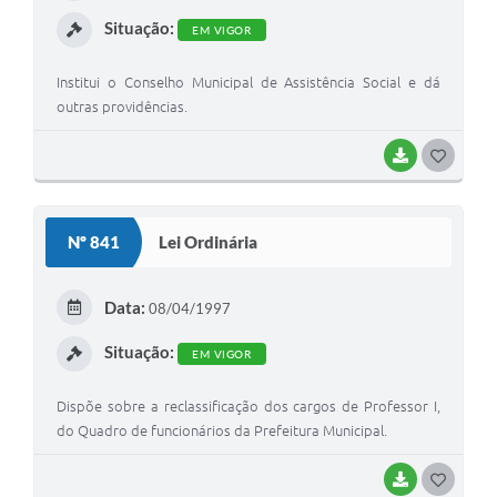
I
Situação:
EM VIGOR
Institui o Conselho Municipal de Assistência Social e dá
outras providências.
BAIXAR
G
O
S
Nº 841
Lei Ordinária
T
E
Data:
08/04/1997
I
Situação:
EM VIGOR
Dispõe sobre a reclassificação dos cargos de Professor I,
do Quadro de funcionários da Prefeitura Municipal.
BAIXAR
G