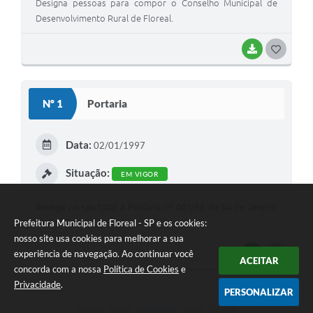
Designa pessoas para compor o Conselho Municipal de
Desenvolvimento Rural de Floreal.
BAIXAR
G
O
S
Nº 1
Portaria
T
E
Data:
02/01/1997
I
Situação:
EM VIGOR
Revoga no seu total a Portaria nº 001/93, de 04 de Janeiro
de 1.993.
Prefeitura Municipal de Floreal - SP e os cookies:
nosso site usa cookies para melhorar a sua
experiência de navegação. Ao continuar você
BAIXAR
G
ACEITAR
concorda com a nossa
Política de Cookies
e
O
Privacidade
.
PERSONALIZAR
S