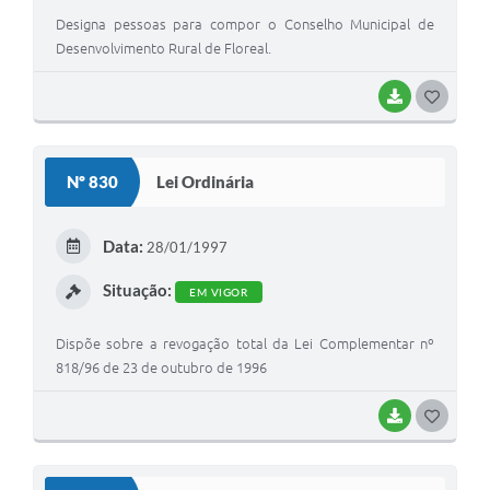
Designa pessoas para compor o Conselho Municipal de
Desenvolvimento Rural de Floreal.
BAIXAR
G
O
S
Nº 830
Lei Ordinária
T
E
Data:
28/01/1997
I
Situação:
EM VIGOR
Dispõe sobre a revogação total da Lei Complementar nº
818/96 de 23 de outubro de 1996
BAIXAR
G
O
S