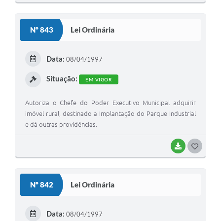
O
S
Nº 843
Lei Ordinária
T
E
Data:
08/04/1997
I
Situação:
EM VIGOR
Autoriza o Chefe do Poder Executivo Municipal adquirir
imóvel rural, destinado a Implantação do Parque Industrial
e dá outras providências.
BAIXAR
G
O
S
Nº 842
Lei Ordinária
T
E
Data:
08/04/1997