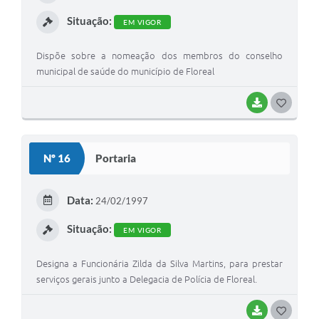
I
Situação:
EM VIGOR
Dispõe sobre a nomeação dos membros do conselho
municipal de saúde do município de Floreal
BAIXAR
G
O
S
Nº 16
Portaria
T
E
Data:
24/02/1997
I
Situação:
EM VIGOR
Designa a Funcionária Zilda da Silva Martins, para prestar
serviços gerais junto a Delegacia de Polícia de Floreal.
BAIXAR
G