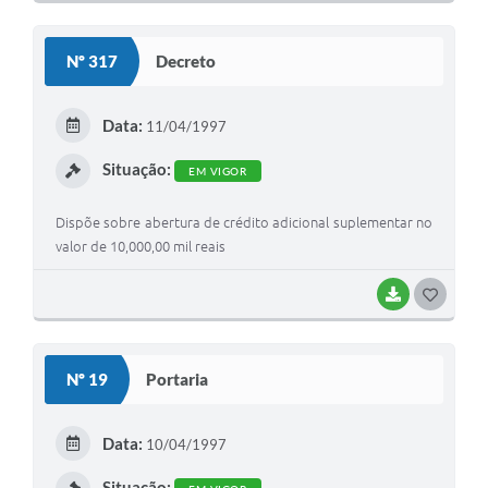
O
S
Nº 317
Decreto
T
E
Data:
11/04/1997
I
Situação:
EM VIGOR
Dispõe sobre abertura de crédito adicional suplementar no
valor de 10,000,00 mil reais
BAIXAR
G
O
S
Nº 19
Portaria
T
E
Data:
10/04/1997
I
Situação: