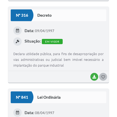
O
S
Nº 316
Decreto
T
E
Data:
09/04/1997
I
Situação:
EM VIGOR
Declara utilidade pública, para fins de desapropriação por
vias administrativas ou judicial bem imóvel necessário a
implantação do parque industrial
BAIXAR
G
O
S
Nº 841
Lei Ordinária
T
E
Data:
08/04/1997