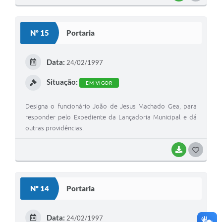
O
S
Nº 15
Portaria
T
E
Data:
24/02/1997
I
Situação:
EM VIGOR
Designa o funcionário João de Jesus Machado Gea, para
responder pelo Expediente da Lançadoria Municipal e dá
outras providências.
BAIXAR
G
O
S
Nº 14
Portaria
T
E
Data:
24/02/1997