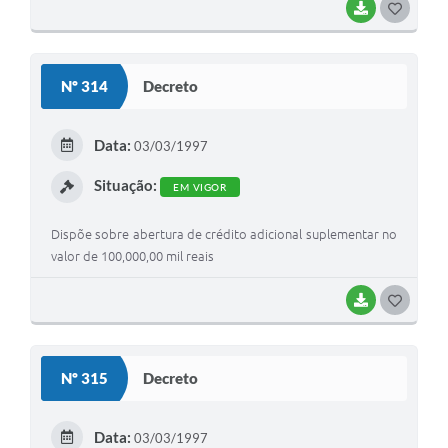
BAIXAR
G
O
S
Nº 314
Decreto
T
E
Data:
03/03/1997
I
Situação:
EM VIGOR
Dispõe sobre abertura de crédito adicional suplementar no
valor de 100,000,00 mil reais
BAIXAR
G
O
S
Nº 315
Decreto
T
E
Data:
03/03/1997