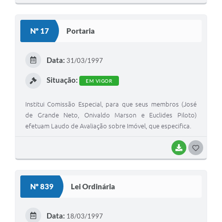
O
S
Nº 17
Portaria
T
E
Data:
31/03/1997
I
Situação:
EM VIGOR
Institui Comissão Especial, para que seus membros (José
de Grande Neto, Onivaldo Marson e Euclides Piloto)
efetuam Laudo de Avaliação sobre Imóvel, que especifica.
BAIXAR
G
O
S
Nº 839
Lei Ordinária
T
E
Data:
18/03/1997