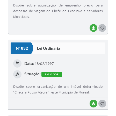
Dispõe sobre autorização de emprenho prévio para
despesas de viagem do Chefe do Executivo e servidores
Municipais.
BAIXAR
G
O
S
Nº 832
Lei Ordinária
T
E
Data:
18/02/1997
I
Situação:
EM VIGOR
Dispõe sobre urbanização de um imóvel determinado
"Chácara Pouso Alegre" neste Município de Floreal.
BAIXAR
G
O