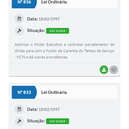
Nº 836
Lei Ordinária
T
E
Data:
18/02/1997
I
Situação:
EM VIGOR
Autoriza o Poder Executivo a contratar parcelamento de
dívida para com o Fundo de Garantia do Tempo de Serviço
- FGTS e dá outras providências.
BAIXAR
G
O
S
Nº 833
Lei Ordinária
T
E
Data:
18/02/1997
I
Situação:
EM VIGOR