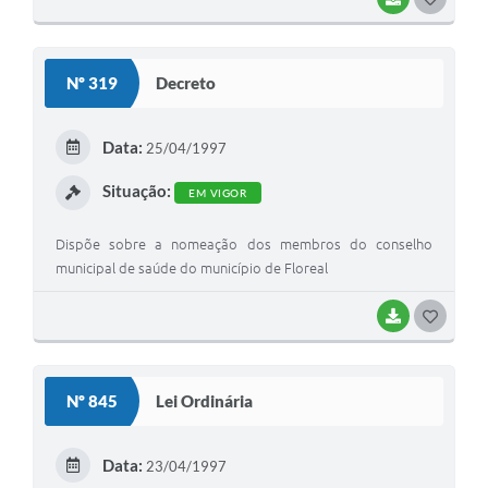
O
S
Nº 319
Decreto
T
E
Data:
25/04/1997
I
Situação:
EM VIGOR
Dispõe sobre a nomeação dos membros do conselho
municipal de saúde do município de Floreal
BAIXAR
G
O
S
Nº 845
Lei Ordinária
T
E
Data:
23/04/1997
I