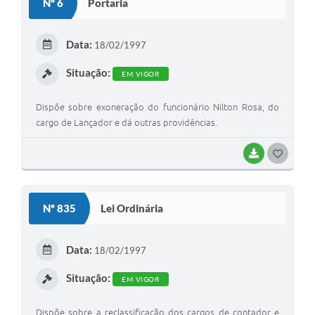
Nº 6
Portaria
T
E
Data:
18/02/1997
I
Situação:
EM VIGOR
Dispõe sobre exoneração do funcionário Nilton Rosa, do
cargo de Lançador e dá outras providências.
BAIXAR
G
O
S
Nº 835
Lei Ordinária
T
E
Data:
18/02/1997
I
Situação:
EM VIGOR
Dispõe sobre a reclassificação dos cargos de contador e