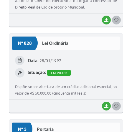
Autoriza o Chefe do Executivo a outorgar a concessão de
Direito Real de uso de próprio Municipal.
BAIXAR
G
O
S
Nº 828
Lei Ordinária
T
E
Data:
28/01/1997
I
Situação:
EM VIGOR
Dispõe sobre abertura de um crédito adicional especial, no
valor de R$ 50.000,00 (cinquenta mil reais)
BAIXAR
G
O
S
Nº 3
Portaria